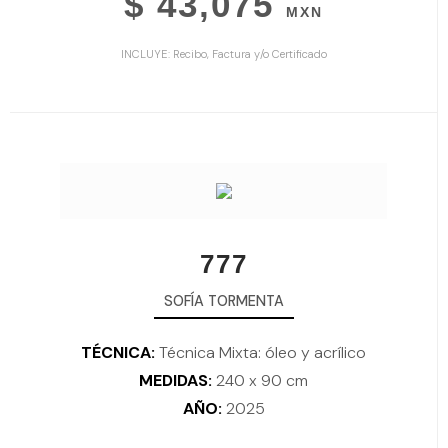
$ 43,075
MXN
INCLUYE: Recibo, Factura y/o Certificado
777
SOFÍA TORMENTA
TÉCNICA:
Técnica Mixta: óleo y acrílico
MEDIDAS:
240 x 90 cm
AÑO:
2025