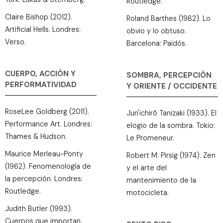
Routledge.
Claire Bishop (2012).
Roland Barthes (1982). Lo
Artificial Hells. Londres:
obvio y lo obtuso.
Verso.
Barcelona: Paidós.
CUERPO, ACCIÓN Y
SOMBRA, PERCEPCIÓN
PERFORMATIVIDAD
Y ORIENTE / OCCIDENTE
RoseLee Goldberg (2011).
Jun'ichirō Tanizaki (1933). El
Performance Art. Londres:
elogio de la sombra. Tokio:
Thames & Hudson.
Le Promeneur.
Maurice Merleau-Ponty
Robert M. Pirsig (1974). Zen
(1962). Fenomenología de
y el arte del
la percepción. Londres:
mantenimiento de la
Routledge.
motocicleta.
Judith Butler (1993).
Cuerpos que importan.